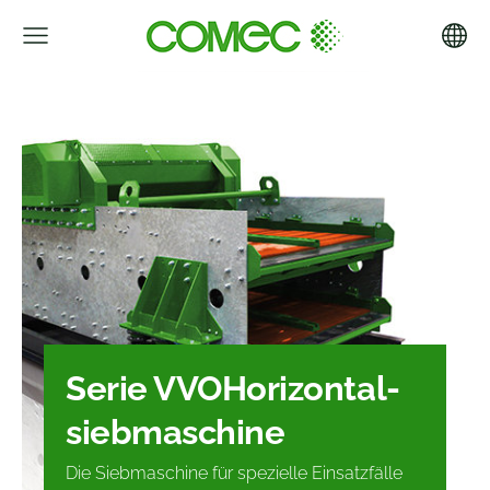
Serie VVO
Horizontal-
siebmaschine
Die Siebmaschine für spezielle Einsatzfälle