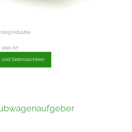
ling Industrie
aller Art
r und Siebmaschinen
hubwagenaufgeber