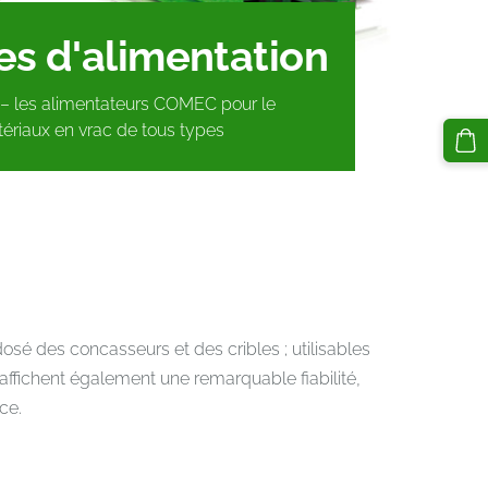
es d'alimentation
s – les alimentateurs COMEC pour le
riaux en vrac de tous types
é des concasseurs et des cribles ; utilisables
affichent également une remarquable fiabilité,
ce.