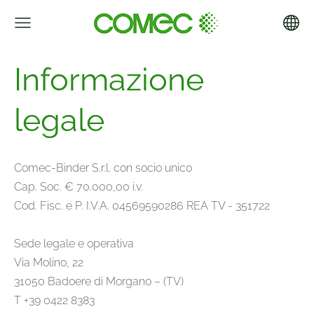
Informazione
legale
Comec-Binder S.r.l. con socio unico
Cap. Soc. € 70.000,00 i.v.
Cod. Fisc. e P. I.V.A. 04569590286 REA TV - 351722
Sede legale e operativa
Via Molino, 22
31050 Badoere di Morgano – (TV)
T +39 0422 8383